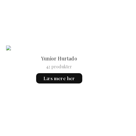
Yunior Hurtado
42 produkter
Læs mere her