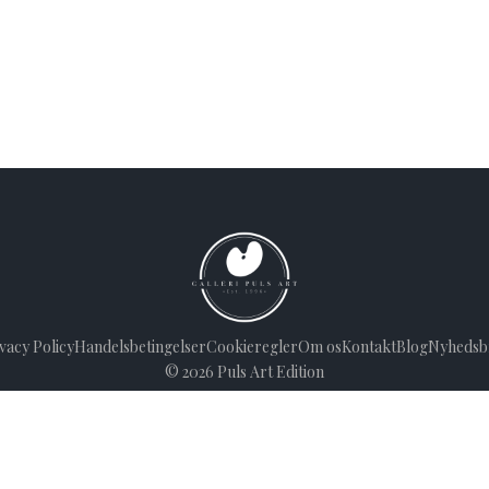
vacy Policy
Handelsbetingelser
Cookieregler
Om os
Kontakt
Blog
Nyhedsb
©
2026
Puls Art Edition