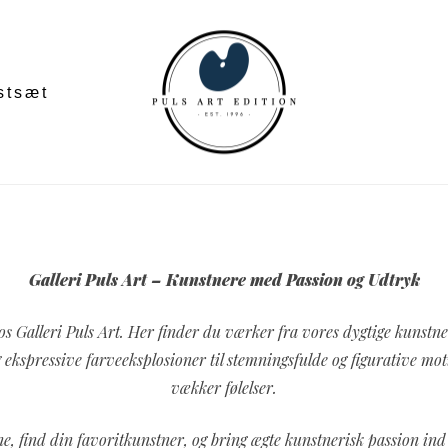
stsæt
Galleri Puls Art – Kunstnere med Passion og Udtryk
s Galleri Puls Art. Her finder du værker fra vores dygtige kunstner
g ekspressive farveeksplosioner til stemningsfulde og figurative m
vækker følelser.
, find din favoritkunstner, og bring ægte kunstnerisk passion ind