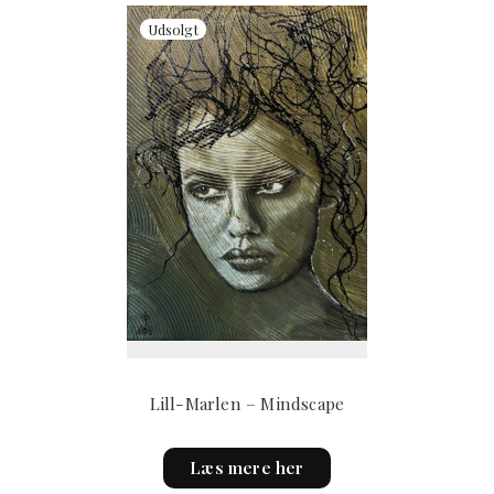
product
page
Lill-Marlen – Mindscape
Læs mere her