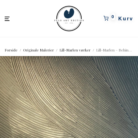
pulsartedition.dk
0
Forside
/
Originale Malerier
/
Lill-Marlen værker
/
Lill-Marlen – Behind the scenes