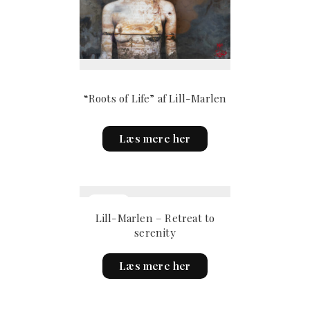
“Roots of Life” af Lill-Marlen
This
Læs mere her
product
has
multiple
variants.
The
Lill-Marlen – Retreat to
options
serenity
may
be
Læs mere her
chosen
on
the