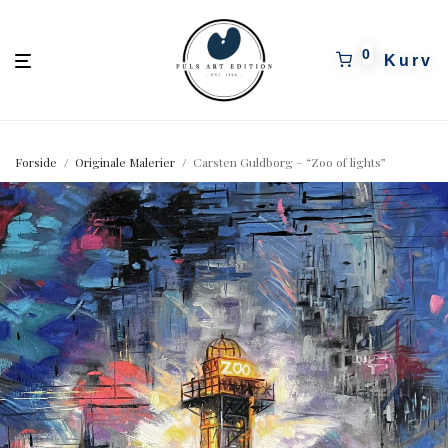
pulsartedition.dk
0
Forside
/
Originale Malerier
/
Carsten Guldborg – “Zoo of lights”