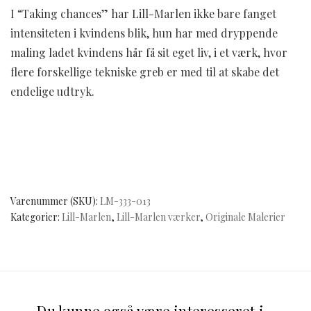
I “Taking chances” har Lill-Marlen ikke bare fanget
intensiteten i kvindens blik, hun har med dryppende
maling ladet kvindens hår få sit eget liv, i et værk, hvor
flere forskellige tekniske greb er med til at skabe det
endelige udtryk.
Varenummer (SKU):
LM-333-013
Kategorier:
Lill-Marlen
,
Lill-Marlen værker
,
Originale Malerier
Du kunne også være interesseret i...