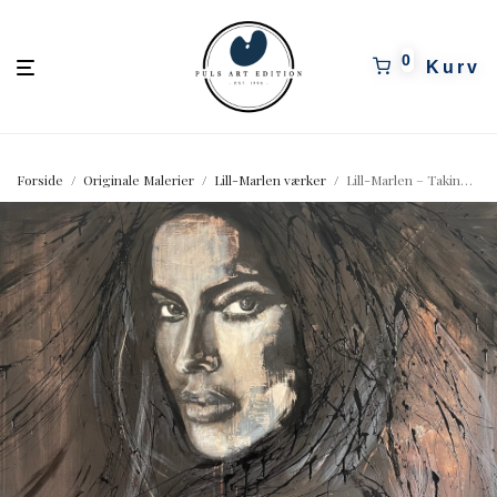
pulsartedition.dk
0
Forside
/
Originale Malerier
/
Lill-Marlen værker
/
Lill-Marlen – Taking chances