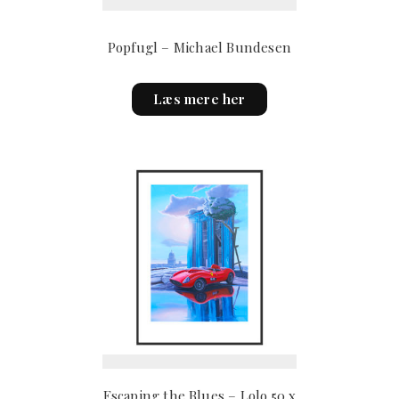
page
Popfugl – Michael Bundesen
Læs mere her
Escaping the Blues – Lolo 50 x