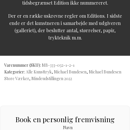
tidsbegrænset Edition ikke nummereret.
Der er en række uskrevne regler om Editions. I sidste
ende er det kunstneren i samarbejde med udgiveren
(galleriet), der beslutter antal, størrelser, papir,
trykteknik m.m.
Varenummer (SKU):
MB-333-032-1-2-1
Kategorier:
Alle Kunsttryk
,
Michael Bundesen
,
Michael Bundesen
Store Værker
,
Mindeudstillingen 2022
Book en personlig fremvisning
Navn