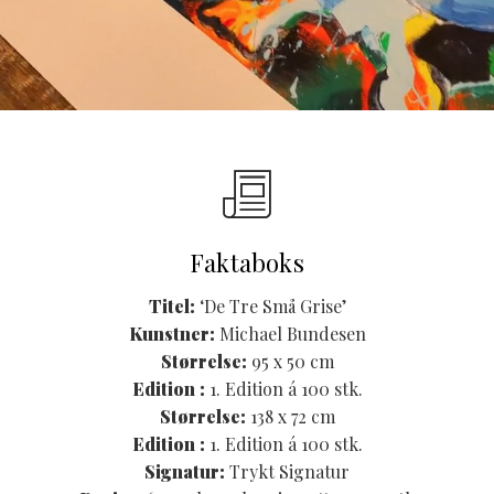
Faktaboks
Titel:
‘De Tre Små Grise’
Kunstner:
Michael Bundesen
Størrelse:
95 x 50 cm
Edition :
1. Edition á 100 stk.
Størrelse:
138 x 72 cm
Edition :
1. Edition á 100 stk.
Signatur:
Trykt Signatur