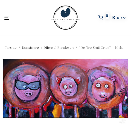
pulsartedition.dk
0
Forside
/
Kunstnere
/
Michael Bundesen
/
“De Tre Små Grise” – Michael Bundesen