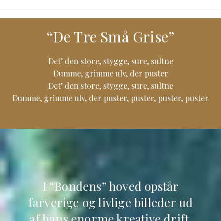
“De Tre Små Grise”
Det’ den store, stygge, sure, sultne
Dumme, grimme ulv, der puster
Det’ den store, stygge, sure, sultne
Dumme, grimme ulv, der puster, puster, puster, puster
I “Bondens” hoved opstår
farverige og livlige billeder ud
af hans enorme kreative drift.