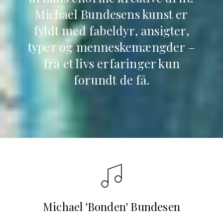
Michael Bundesens kunst er
fyldt med fabeldyr, ansigter,
typer og menneskemængder –
fra et livs erfaringer kun
forundt de få.
Michael 'Bonden' Bundesen