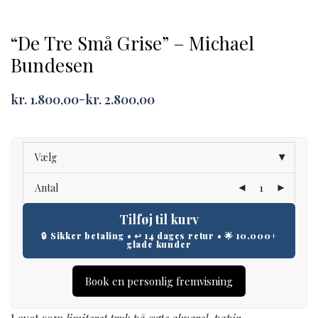
“De Tre Små Grise” – Michael
Bundesen
kr.
1.800,00
kr.
2.800,00
–
Price
range:
kr. 1.800,00
through
kr. 2.800,00
Vælg
Antal
Tilføj til kurv
Book en personlig fremvisning