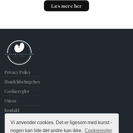
This
Læs mere her
product
has
multiple
variants.
The
options
may
be
chosen
on
Privacy Policy
the
Handelsbetingelser
product
Cookieregler
page
Om os
Kontakt
Blog
Vi anvender cookies. Det er ligesom med kunst -
Nyhedsbrev
nogen kan lide det andre kan ikke.
Cookieregler