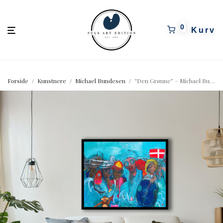
pulsartedition.dk
0
Forside
/
Kunstnere
/
Michael Bundesen
/
“Den Grønne” – Michael Bundesen