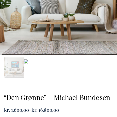
“Den Grønne” – Michael Bundesen
kr.
1.600,00
kr.
16.800,00
–
Price
range: