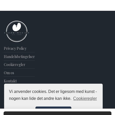
has
multiple
variants.
The
options
may
be
chosen
on
Privacy Policy
the
Handelsbetingelser
product
Cookieregler
page
Om os
Kontakt
Blog
Vi anvender cookies. Det er ligesom med kunst -
Nyhedsbrev
nogen kan lide det andre kan ikke.
Cookieregler
©
2026
Puls Art Edition
Det er ok!