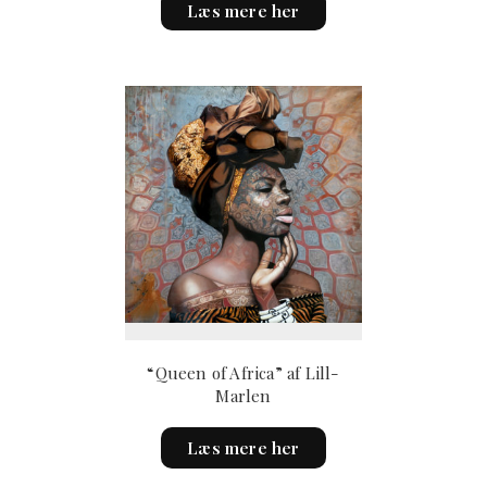
Læs mere her
“Queen of Africa” af Lill-
Marlen
This
Læs mere her
product