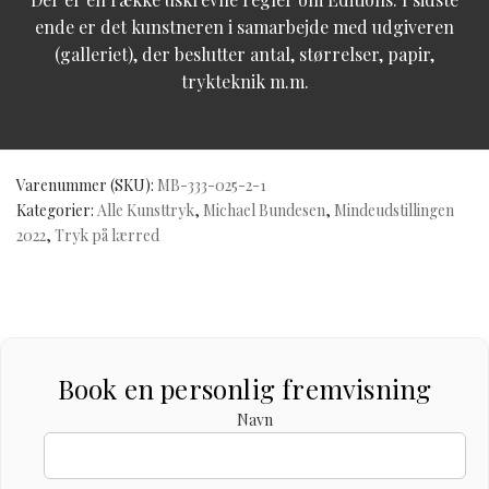
ende er det kunstneren i samarbejde med udgiveren
(galleriet), der beslutter antal, størrelser, papir,
trykteknik m.m.
Varenummer (SKU):
MB-333-025-2-1
Kategorier:
Alle Kunsttryk
,
Michael Bundesen
,
Mindeudstillingen
2022
,
Tryk på lærred
Book en personlig fremvisning
Navn