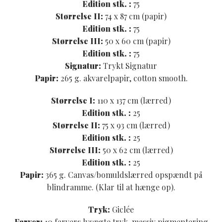
Edition stk. :
75
Størrelse II:
74 x 87 cm (papir)
Edition stk. :
75
Størrelse III:
50 x 60 cm (papir)
Edition stk. :
75
Signatur:
Trykt Signatur
Papir:
265 g. akvarelpapir, cotton smooth.
Størrelse I:
110 x 137 cm (lærred)
Edition stk. :
25
Størrelse II:
75 x 93 cm (lærred)
Edition stk. :
25
Størrelse III:
50 x 62 cm (lærred)
Edition stk. :
25
Papir:
365 g. Canvas/bomuldslærred opspændt på
blindramme. (Klar til at hænge op).
Tryk:
Giclée
Farver:
10 farvers lysægte tryk, massiv pigmentering