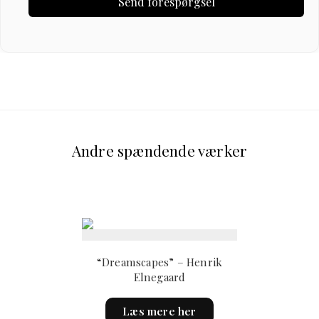
Andre spændende værker
“Dreamscapes” – Henrik
Elnegaard
This
Læs mere her