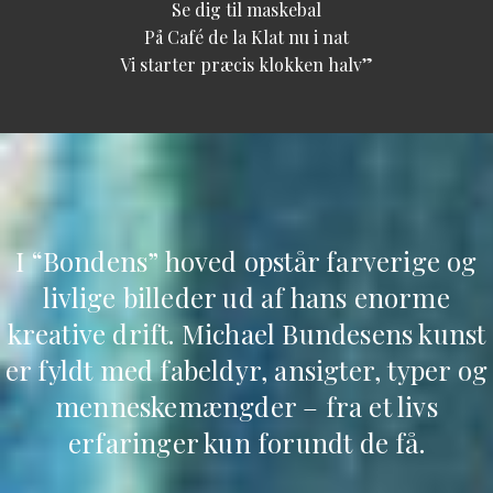
Se dig til maskebal
På Café de la Klat nu i nat
Vi starter præcis klokken halv”
I “Bondens” hoved opstår farverige og
livlige billeder ud af hans enorme
kreative drift. Michael Bundesens kunst
er fyldt med fabeldyr, ansigter, typer og
menneskemængder – fra et livs
erfaringer kun forundt de få.