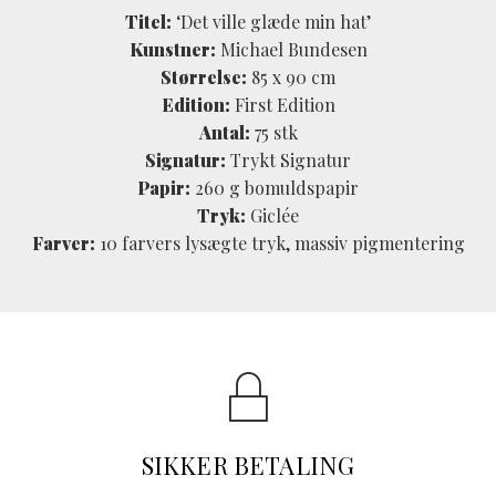
Titel:
‘Det ville glæde min hat’
Kunstner:
Michael Bundesen
Størrelse:
85 x 90 cm
Edition:
First Edition
Antal:
75 stk
Signatur:
Trykt Signatur
Papir:
260 g bomuldspapir
Tryk:
Giclée
Farver:
10 farvers lysægte tryk, massiv pigmentering
SIKKER BETALING