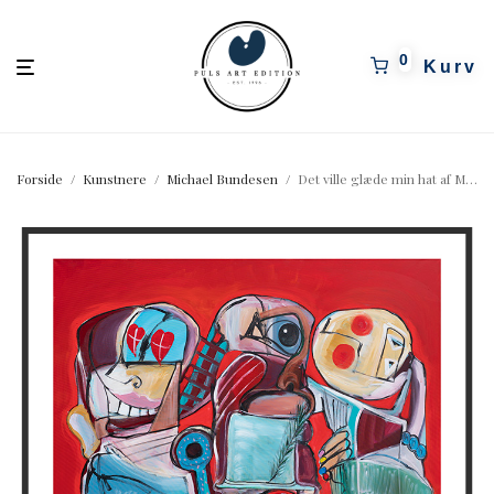
pulsartedition.dk
0
Forside
/
Kunstnere
/
Michael Bundesen
/
Det ville glæde min hat af Michael Bundesen