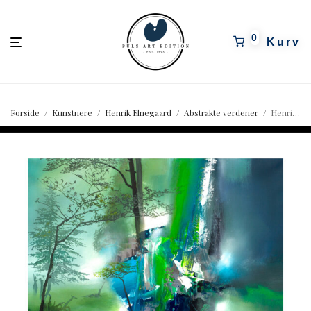
pulsartedition.dk
0
Forside
/
Kunstnere
/
Henrik Elnegaard
/
Abstrakte verdener
/
Henrik Elnegaard – Fragments of nature