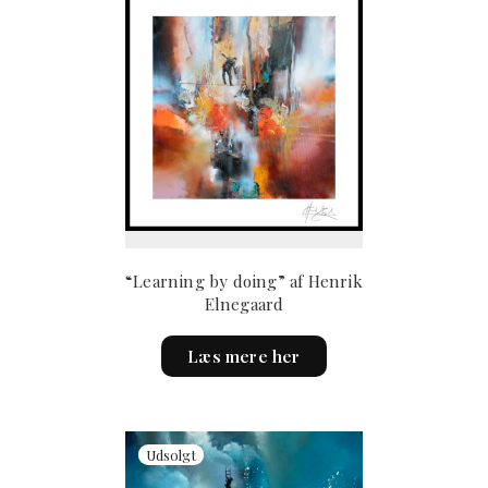
“Learning by doing” af Henrik
Elnegaard
This
Læs mere her
product
has
multiple
variants.
The