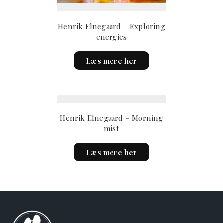
Henrik Elnegaard – Exploring
energies
Læs mere her
Henrik Elnegaard – Morning
mist
This
Læs mere her
product
has
multiple
variants.
The
options