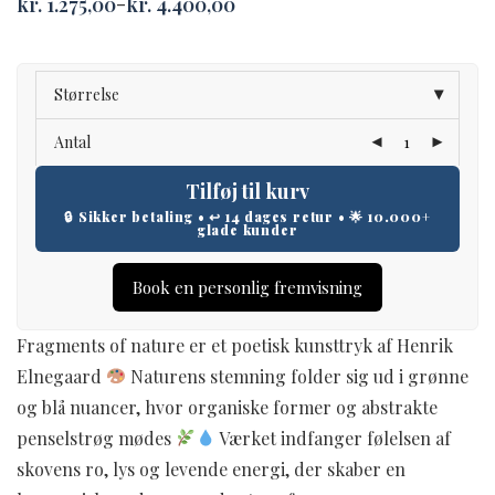
kr.
1.275,00
kr.
4.400,00
–
Price
range:
kr. 1.275,00
through
kr. 4.400,00
Størrelse
Antal
Tilføj til kurv
Book en personlig fremvisning
Fragments of nature er et poetisk kunsttryk af Henrik
Elnegaard
Naturens stemning folder sig ud i grønne
og blå nuancer, hvor organiske former og abstrakte
penselstrøg mødes
Værket indfanger følelsen af
skovens ro, lys og levende energi, der skaber en