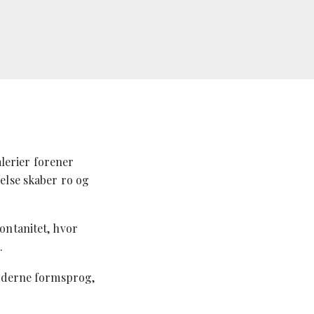
lerier forener
else skaber ro og
ontanitet, hvor
.
moderne formsprog,