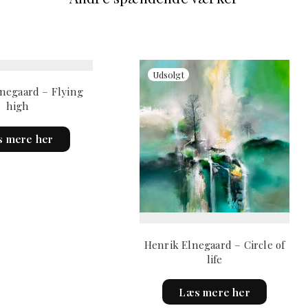
negaard – Flying
high
 mere her
Henrik Elnegaard – Circle of
life
Læs mere her