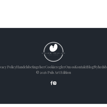
vacy Policy
Handelsbetingelser
Cookieregler
Om os
Kontakt
Blog
Nyhedsb
©
2026
Puls Art Edition