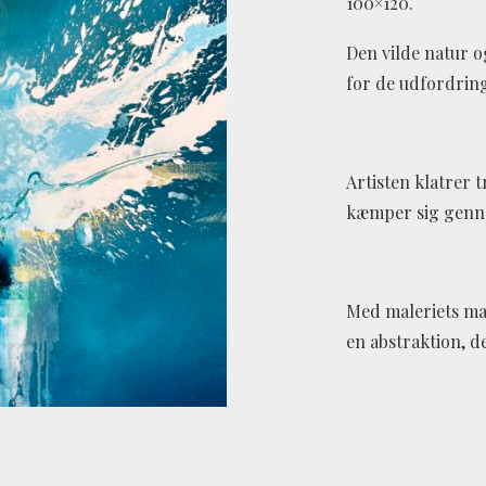
100×120.
Den vilde natur o
for de udfordring
Artisten klatrer 
kæmper sig genn
Med maleriets ma
en abstraktion, d