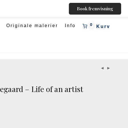
Book fremvisning
0
Originale malerier
Info
gaard – Life of an artist