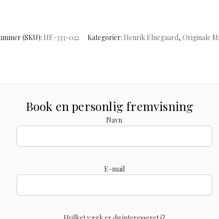
ummer (SKU):
HE-333-022
Kategorier:
Henrik Elnegaard
,
Originale M
Book en personlig fremvisning
Navn
E-mail
Hvilket værk er du interesseret i?