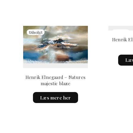
Henrik El
Læs
Henrik Elnegaard – Natures
majestic blaze
Læs mere her