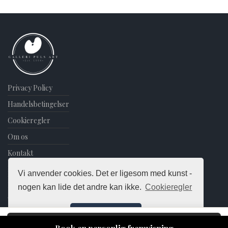
multiple
variants.
The
options
may
be
chosen
on
Privacy Policy
the
Handelsbetingelser
product
Cookieregler
page
Om os
Kontakt
Blog
Vi anvender cookies. Det er ligesom med kunst -
Nyhedsbrev
nogen kan lide det andre kan ikke.
Cookieregler
©
2026
Puls Art Edition
Det er ok!
Læg i kurv