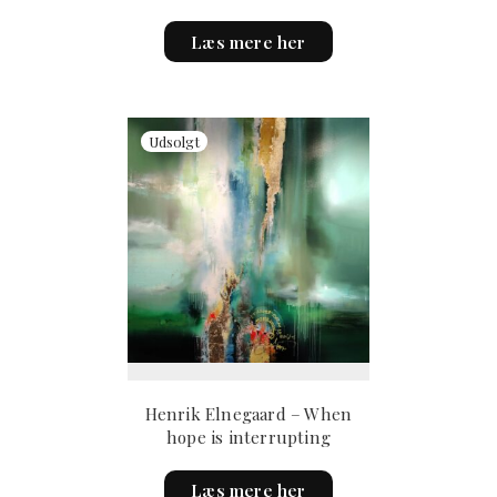
This
Læs mere her
product
has
multiple
variants.
The
options
may
be
chosen
on
the
product
page
Henrik Elnegaard – When
hope is interrupting
Læs mere her