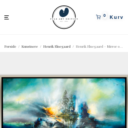
pulsartedition.dk
0
Forside
/
Kunstnere
/
Henrik Elnegaard
/
Henrik Elnegaard – Mirror of light