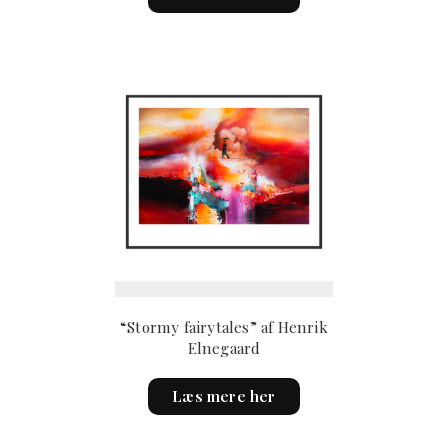
“Stormy fairytales” af Henrik
Elnegaard
This
Læs mere her
product
has