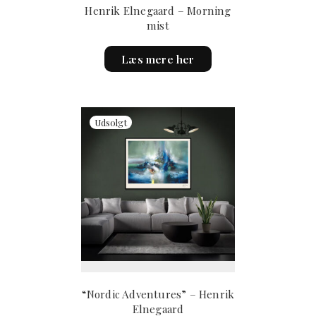
Henrik Elnegaard – Morning
mist
This
Læs mere her
product
has
multiple
variants.
The
options
may
be
chosen
on
the
product
page
“Nordic Adventures” – Henrik
Elnegaard