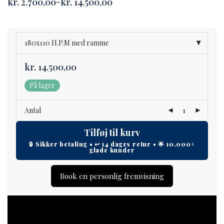
kr.
2.700,00
kr.
14.500,00
–
Price
range:
kr. 2.700,00
through
kr. 14.500,00
180x110 H.P.M med ramme
kr.
14.500,00
På lager
Antal
Tilføj til kurv
Book en personlig fremvisning