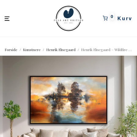
pulsartedition.dk
0
Forside
/
Kunstnere
/
Henrik Elnegaard
/
Henrik Elnegaard – Wildfire of nature