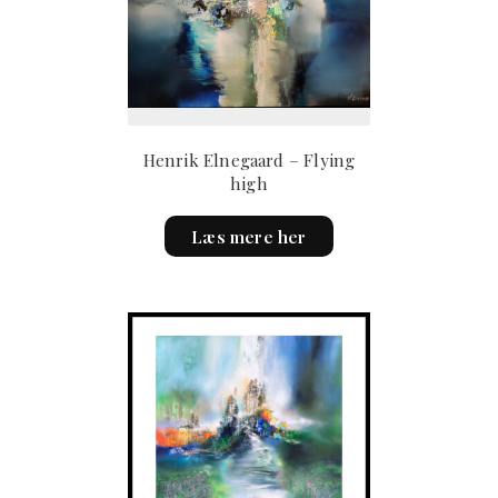
Henrik Elnegaard – Flying
high
Læs mere her