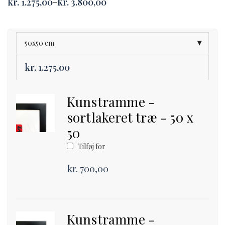
kr.
1.275,00
kr.
3.800,00
–
Price
range:
kr. 1.275,00
through
kr. 3.800,00
50x50 cm
kr.
1.275,00
Kunstramme -
sortlakeret træ - 50 x
50
Tilføj for
kr.
700,00
Kunstramme -