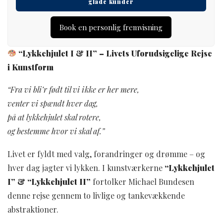
Book en personlig fremvisning
“Lykkehjulet I & II” – Livets Uforudsigelige Rejse
i Kunstform
“Fra vi bli’r født til vi ikke er her mere,
venter vi spændt hver dag,
på at lykkehjulet skal rotere,
og bestemme hvor vi skal af.”
Livet er fyldt med valg, forandringer og drømme – og
hver dag jagter vi lykken. I kunstværkerne
“Lykkehjulet
I” & “Lykkehjulet II”
fortolker Michael Bundesen
denne rejse gennem to livlige og tankevækkende
abstraktioner.