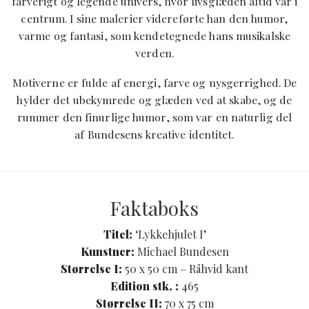
farverigt og legende univers, hvor livsglæden altid var i
centrum. I sine malerier videreførte han den humor,
varme og fantasi, som kendetegnede hans musikalske
verden.
Motiverne er fulde af energi, farve og nysgerrighed. De
hylder det ubekymrede og glæden ved at skabe, og de
rummer den finurlige humor, som var en naturlig del
af Bundesens kreative identitet.
Faktaboks
Titel:
‘Lykkehjulet I’
Kunstner:
Michael Bundesen
Størrelse I:
50 x 50 cm – Råhvid kant
Edition stk. :
465
Størrelse II:
70 x 75 cm