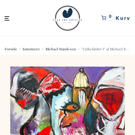
pulsartedition.dk
0
Forside
/
Kunstnere
/
Michael Bundesen
/
“Lykkehjulet I” af Michael Bundesen