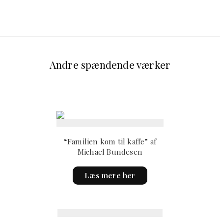
Andre spændende værker
“Familien kom til kaffe” af
Michael Bundesen
This
Læs mere her
product
has
multiple
variants.