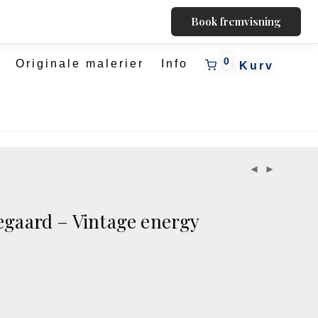
Book fremvisning
0
Originale malerier
Info
egaard – Vintage energy