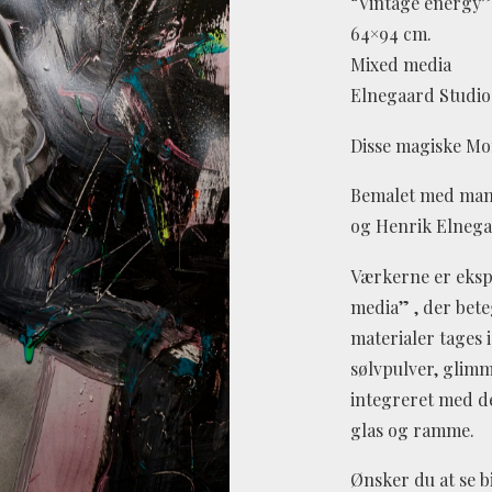
“Vintage energy”
64×94 cm.
Mixed media
Elnegaard Studio
Disse magiske Mon
Bemalet med mang
og Henrik Elnega
Værkerne er ekspr
media” , der bet
materialer tages i
sølvpulver, glim
integreret med d
glas og ramme.
Ønsker du at se bi