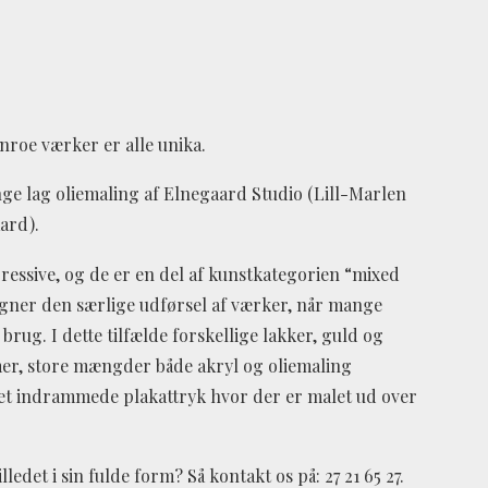
roe værker er alle unika.
e lag oliemaling af Elnegaard Studio (Lill-Marlen
ard).
essive, og de er en del af kunstkategorien “mixed
egner den særlige udførsel af værker, når mange
 brug. I dette tilfælde forskellige lakker, guld og
mer, store mængder både akryl og oliemaling
et indrammede plakattryk hvor der er malet ud over
lledet i sin fulde form? Så kontakt os på: 27 21 65 27.