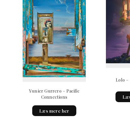
Lolo –
Yunier Gurrero – Pacific
Connections
Læs
Læs mere her