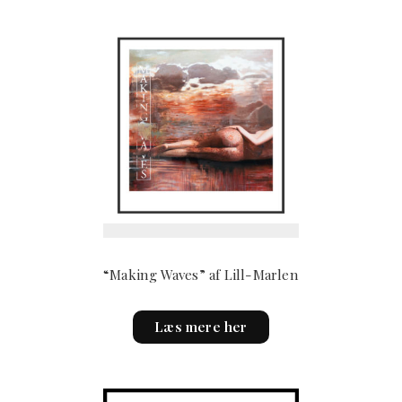
“Making Waves” af Lill-Marlen
This
Læs mere her
product
has
multiple