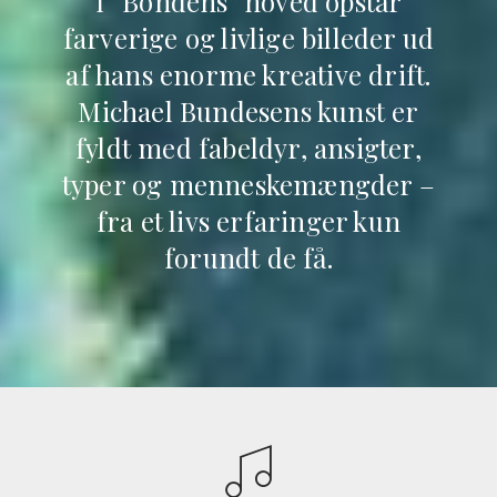
I “Bondens” hoved opstår
farverige og livlige billeder ud
af hans enorme kreative drift.
Michael Bundesens kunst er
fyldt med fabeldyr, ansigter,
typer og menneskemængder –
fra et livs erfaringer kun
forundt de få.