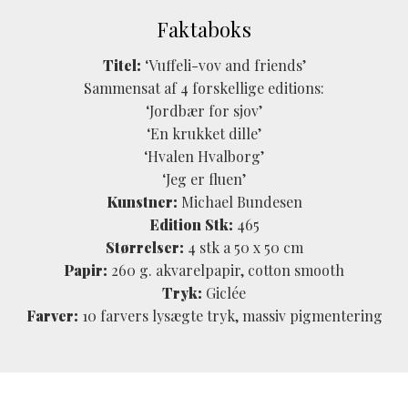
Faktaboks
Titel:
‘Vuffeli-vov and friends’
Sammensat af 4 forskellige editions:
‘Jordbær for sjov’
‘En krukket dille’
‘Hvalen Hvalborg’
‘Jeg er fluen’
Kunstner:
Michael Bundesen
Edition Stk:
465
Størrelser:
4 stk a 50 x 50 cm
Papir:
260 g. akvarelpapir, cotton smooth
Tryk:
Giclée
Farver:
10 farvers lysægte tryk, massiv pigmentering