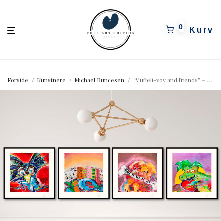
pulsartedition.dk
0
Forside
/
Kunstnere
/
Michael Bundesen
/
“Vuffeli-vov and friends” – Quadrologi af Michael Bundesen