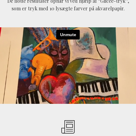
De flotte resultater opnår vi ved hjælp af “Glicée-tryk”,
som er tryk med 10 lysægte farver på akvarelpapir.