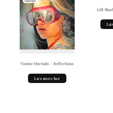
Lill-Mar
Læs
Yunior Hurtado – Reflections
Læs mere her