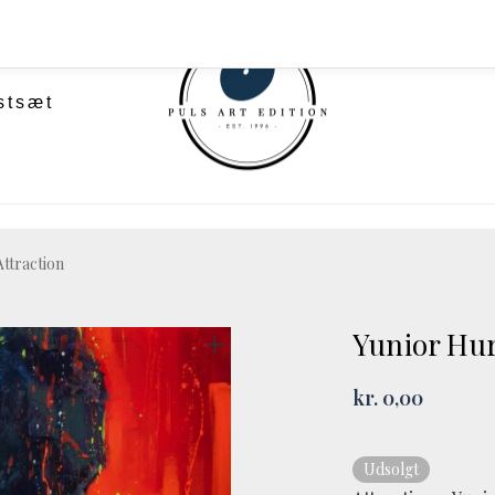
stsæt
ttraction
Yunior Hur
kr.
0,00
Udsolgt