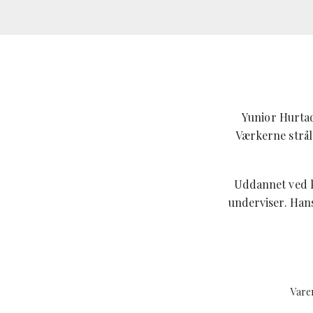
Yunior Hurtado
Værkerne strål
Uddannet ved k
underviser. Han
Vare