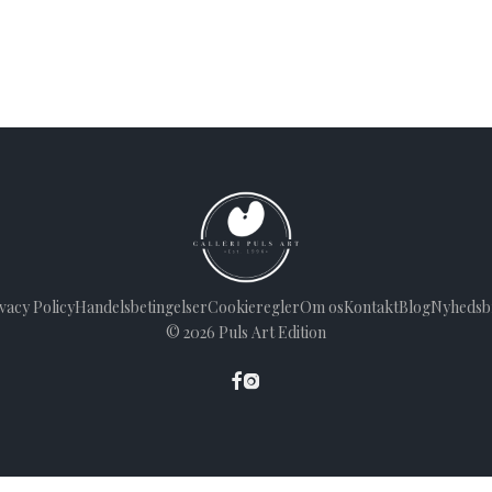
vacy Policy
Handelsbetingelser
Cookieregler
Om os
Kontakt
Blog
Nyhedsb
©
2026
Puls Art Edition