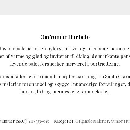
Om Yunior Hurtado
s oliemalerier er en hyldest til livet og til cubanernes ukue
er af varme og glød og inviterer til dialog; de markante pen
levende palet forstærker nærværet i portrætterne.
unstakademiet i Trinidad arbejder han i dag fra Santa Clara
s malerier forener sol og skygge i nuancerige fortællinger,
humor, håb og menneskelig kompleksitet.
nummer (SKU):
YH-333-015
Kategorier:
Originale Malerier
,
Yunior Hu