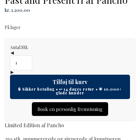
Past and Present II af Pancho
kr.
1.200,00
På lager
Antal
Stk
Tilføj til kurv
Book en personlig fremvisning
Limited Edition af Pancho
250 stk. nummererede og signerede af kunstneren.