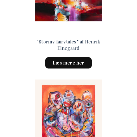
“Stormy fairytales” af Henrik
Elnegaard
This
Læs mere her
product
has
multiple
variants.
The
options
may
be
chosen
on