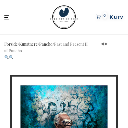
pulsartedition.dk
0
Forside
/
Kunstnere
/
Pancho
/
Past and Present II
af Pancho