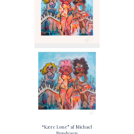
options
may
be
chosen
on
the
product
page
“Kære Lone” af Michael
Bundesen