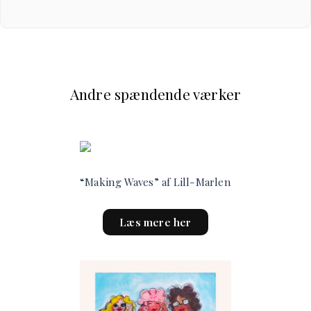
Andre spændende værker
“Making Waves” af Lill-Marlen
This
Læs mere her
product
has
multiple
variants.
The