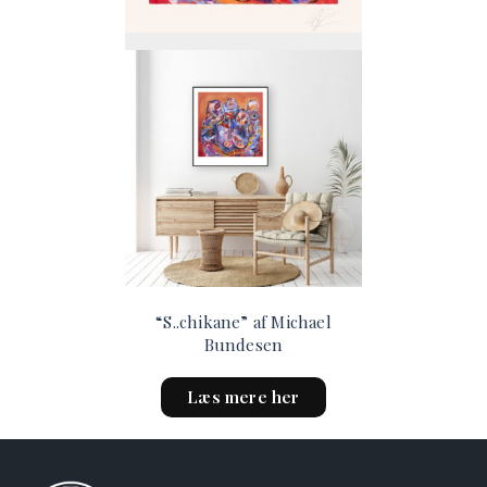
the
product
page
“S..chikane” af Michael
Bundesen
This
Læs mere her
product
has
multiple