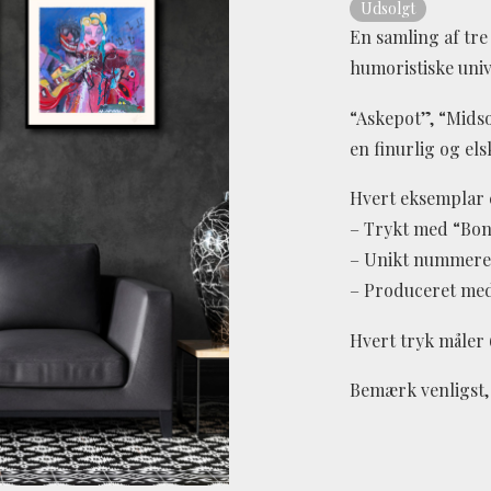
Udsolgt
En samling af tr
humoristiske univ
“Askepot”, “Mids
en finurlig og elsk
Hvert eksemplar 
– Trykt med “Bon
– Unikt nummere
– Produceret med 
Hvert tryk måler
Bemærk venligst, a