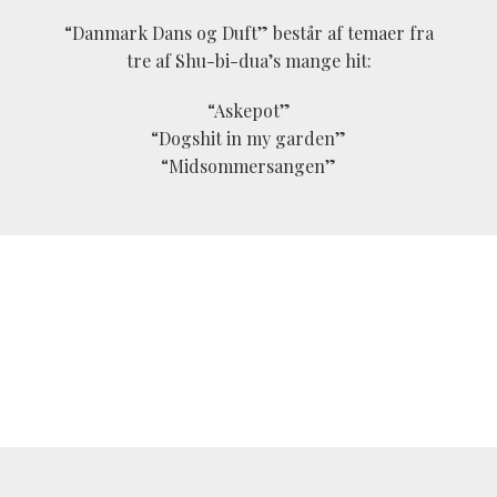
“Danmark Dans og Duft” består af temaer fra
tre af Shu-bi-dua’s mange hit:
“Askepot”
“Dogshit in my garden”
“Midsommersangen”