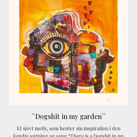
``Dogshit in my garden``
Et sjovt motiv, som henter sin inspiration i den
kendte sætning og sang “There is a Dogshit in my