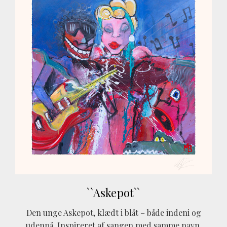
``Askepot``
Den unge Askepot, klædt i blåt – både indeni og
udenpå. Inspireret af sangen med samme navn.