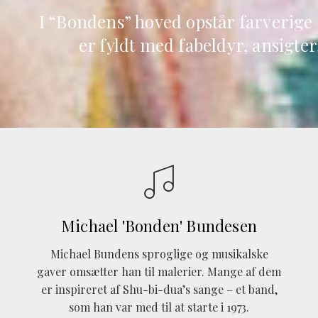
I “Bondens” hoved opstår farverige 
er fyldt med fabeldyr, ansigte
Michael 'Bonden' Bundesen
Michael Bundens sproglige og musikalske
gaver omsætter han til malerier. Mange af dem
er inspireret af Shu-bi-dua’s sange – et band,
som han var med til at starte i 1973.