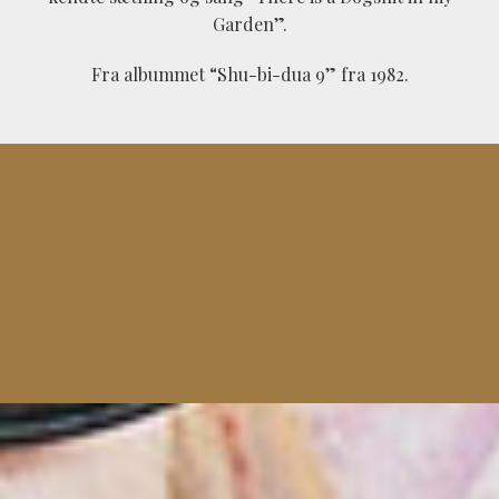
Garden”.
Fra albummet “Shu-bi-dua 9” fra 1982.