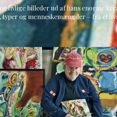
og livlige billeder ud af hans enorme kre
r, typer og menneskemængder – fra et liv